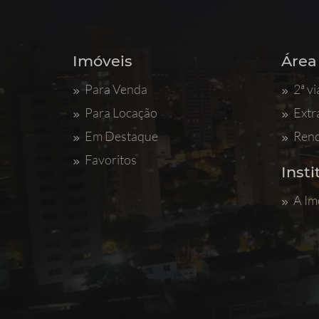
Imóveis
Área
Para Venda
2ª vi
Para Locação
Extr
Em Destaque
Ren
Favoritos
Insti
A Im