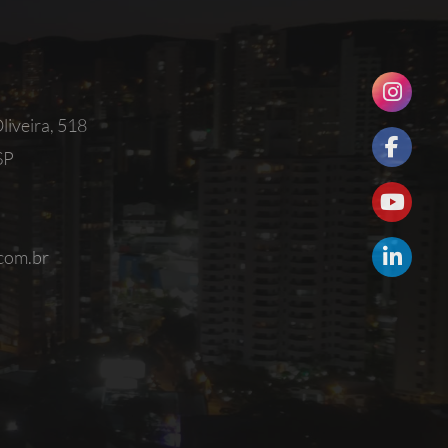
iveira, 518
SP
com.br