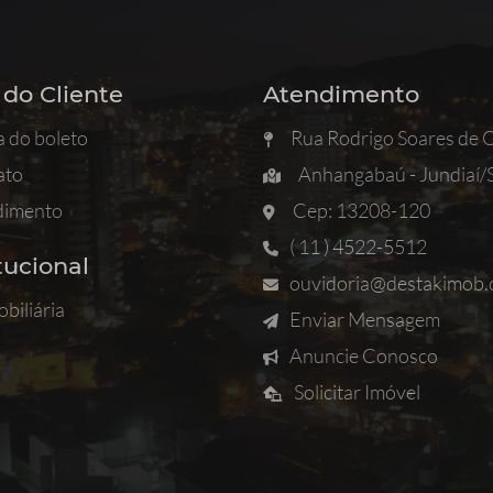
 do Cliente
Atendimento
a do boleto
Rua Rodrigo Soares de Ol
ato
Anhangabaú - Jundiaí/
dimento
Cep: 13208-120
( 11 ) 4522-5512
tucional
ouvidoria@destakimob.
obiliária
Enviar Mensagem
Anuncie Conosco
Solicitar Imóvel