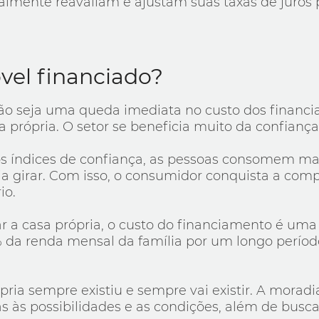
almente reavaliam e ajustam suas taxas de juros pa
vel financiado?
o seja uma queda imediata no custo dos financia
a própria. O setor se beneficia muito da confianç
nos índices de confiança, as pessoas consomem m
a girar. Com isso, o consumidor conquista a comp
io.
 casa própria, o custo do financiamento é uma q
a renda mensal da família por um longo período.
ópria sempre existiu e sempre vai existir. A mora
s às possibilidades e as condições, além de bus