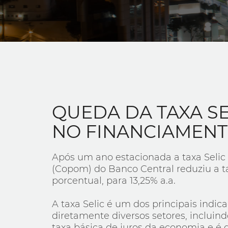
QUEDA DA TAXA SE
NO FINANCIAMENT
Após um ano estacionada a taxa Selic 
(Copom) do Banco Central reduziu a t
porcentual, para 13,25% a.a.
A taxa Selic é um dos principais indic
diretamente diversos setores, incluind
taxa básica de juros da economia e é 