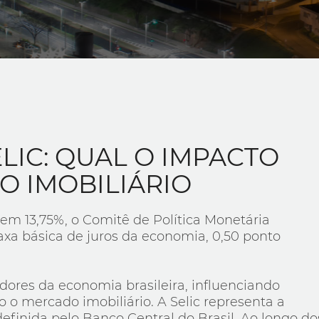
LIC: QUAL O IMPACTO
O IMOBILIÁRIO
em 13,75%, o Comitê de Política Monetária
axa básica de juros da economia, 0,50 ponto
adores da economia brasileira, influenciando
o o mercado imobiliário. A Selic representa a
definida pelo Banco Central do Brasil. Ao longo d