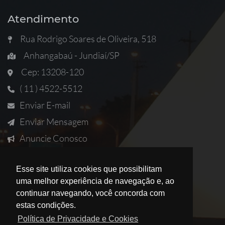
Atendimento
Rua Rodrigo Soares de Oliveira, 518
Anhangabaú - Jundiaí/SP
Cep: 13208-120
( 11 ) 4522-5512
Enviar E-mail
Enviar Mensagem
Anuncie Conosco
Solicitar Imóvel
Esse site utiliza cookies que possibilitam
uma melhor experiência de navegação e, ao
continuar navegando, você concorda com
estas condições.
Política de Privacidade e Cookies